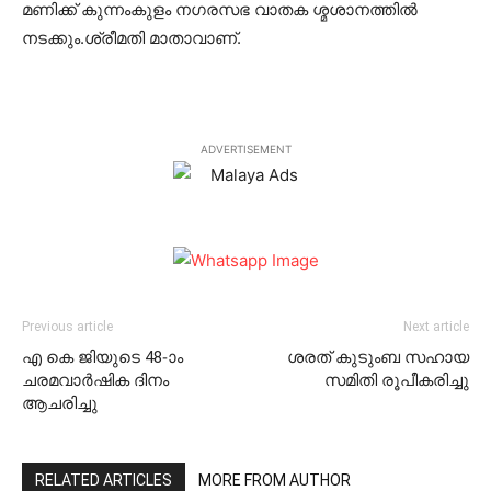
മണിക്ക് കുന്നംകുളം നഗരസഭ വാതക ശ്മശാനത്തില്‍
നടക്കും.ശ്രീമതി മാതാവാണ്.
ADVERTISEMENT
Previous article
Next article
എ കെ ജിയുടെ 48-ാം
ശരത് കുടുംബ സഹായ
ചരമവാര്‍ഷിക ദിനം
സമിതി രൂപീകരിച്ചു
ആചരിച്ചു
RELATED ARTICLES
MORE FROM AUTHOR