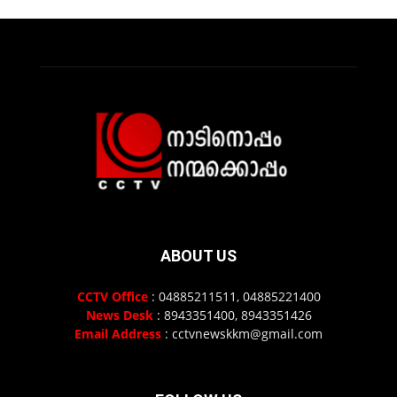
ABOUT US
CCTV Office
: 04885211511, 04885221400
News Desk
: 8943351400, 8943351426
Email Address
: cctvnewskkm@gmail.com