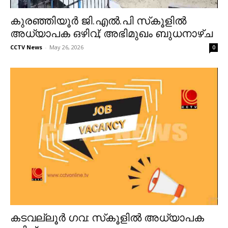
കുരഞ്ഞിയൂര്‍ ജി.എല്‍.പി സ്‌കൂളില്‍
അധ്യാപക ഒഴിവ്; അഭിമുഖം ബുധനാഴ്ച
CCTV News
-
May 26, 2026
0
കടവല്ലൂര്‍ ഗവ: സ്‌കൂളില്‍ അധ്യാപക