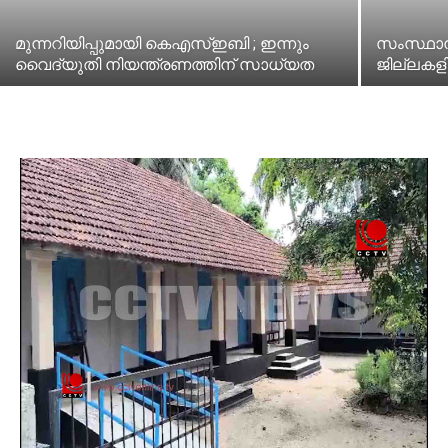
മുന്നറിയിപ്പുമായി കെഎസ്ഇബി ; ഇന്നും
സംസ്ഥാന
വൈദ്യുതി നിയന്ത്രണത്തിന് സാധ്യത
ജില്ലകളി