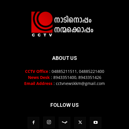
ABOUT US
CCTV Office
: 04885211511, 04885221400
News Desk
: 8943351400, 8943351426
Email Address
: cctvnewskkm@gmail.com
FOLLOW US