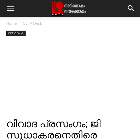
Home
CCTV Desk
CCTV Desk
വിവാദ പ്രസംഗം; ജി
സുധാകരനെതിരെ