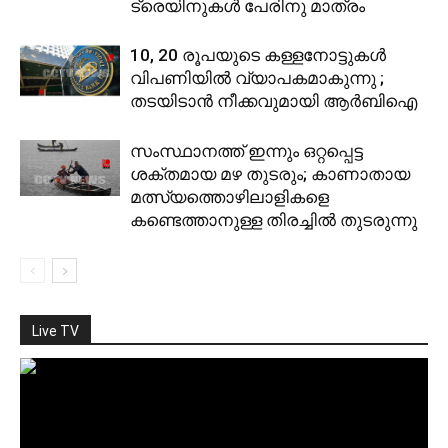
ട്രെയിനുകൾ പേരിനു മാത്രം
10, 20 രൂപയുടെ കള്ളനോട്ടുകൾ
വിപണിയിൽ വ്യാപകമാകുന്നു ;
തടയിടാൻ നീക്കവുമായി ആർബിഐ
സംസ്ഥാനത്ത് ഇന്നും ഒറ്റപ്പെട്ട
ശക്തമായ മഴ തുടരും; കാണാതായ
മത്സ്യത്തൊഴിലാളികളെ
കണ്ടെത്താനുള്ള തിരച്ചിൽ തുടരുന്നു
Live TV