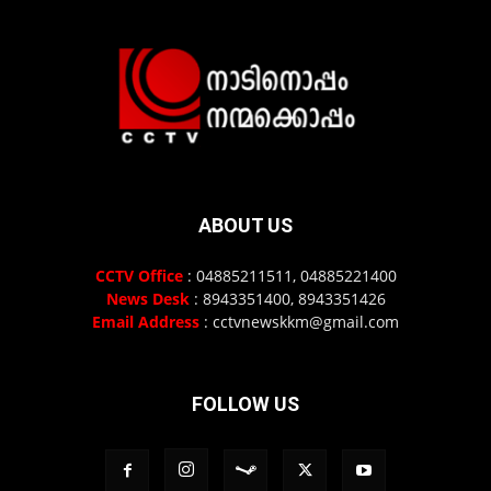
ABOUT US
CCTV Office
: 04885211511, 04885221400
News Desk
: 8943351400, 8943351426
Email Address
: cctvnewskkm@gmail.com
FOLLOW US