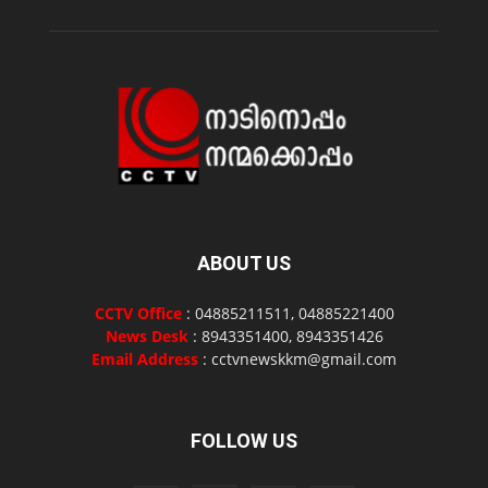
ABOUT US
CCTV Office
: 04885211511, 04885221400
News Desk
: 8943351400, 8943351426
Email Address
: cctvnewskkm@gmail.com
FOLLOW US