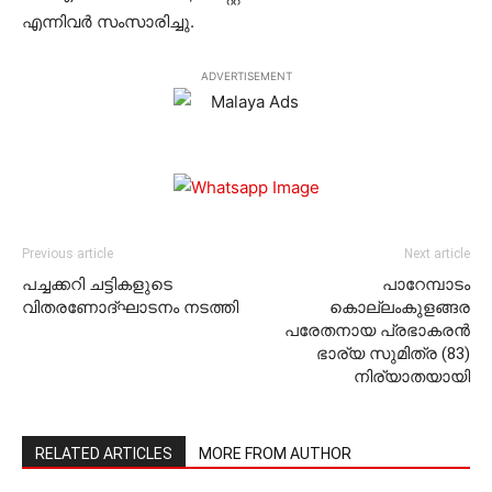
എന്നിവര്‍ സംസാരിച്ചു.
ADVERTISEMENT
Previous article
Next article
പച്ചക്കറി ചട്ടികളുടെ
പാറേമ്പാടം
വിതരണോദ്ഘാടനം നടത്തി
കൊല്ലംകുളങ്ങര
പരേതനായ പ്രഭാകരന്‍
ഭാര്യ സുമിത്ര (83)
നിര്യാതയായി
RELATED ARTICLES
MORE FROM AUTHOR