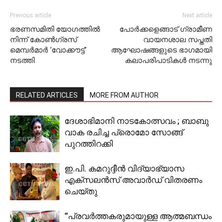
Previous article
Next article
ഭരണസമിതി യോഗത്തില്‍
പോര്‍ക്കളെങ്ങാട് ഗ്രാമീണ
നിന്ന് കോണ്‍ഗ്രസ്
വായനശാല സപ്തതി
മെമ്പര്‍മാര്‍ ‘വോക്കൗട്ട്’
ആഘോഷങ്ങളുടെ ഭാഗമായി
നടത്തി
കലാപരിപാടികള്‍ നടന്നു
RELATED ARTICLES
MORE FROM AUTHOR
ദേശാഭിമാനി നാടകോത്സവം ; ബാബു
വാക രചിച്ച പ്രൊമോ സോങ്ങ്
പുറത്തിറക്കി
ഇ.പി. കമറുദ്ദീൻ വിദ്യാഭ്യാസ
എക്‌സലൻസ് അവാർഡ് വിതരണം
ചെയ്തു
“പ്രവര്‍ത്തകരുമായുള്ള ആത്മബന്ധം