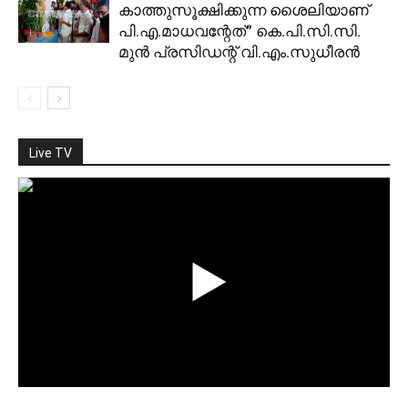
കാത്തുസൂക്ഷിക്കുന്ന ശൈലിയാണ്
പി.എ.മാധവന്റേത്” കെ.പി.സി.സി.
മുന്‍ പ്രസിഡന്റ് വി.എം.സുധീരന്‍
Live TV