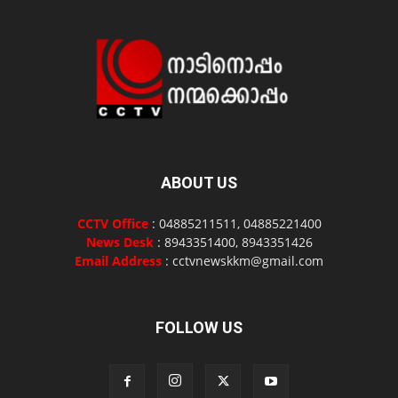
ABOUT US
CCTV Office
: 04885211511, 04885221400
News Desk
: 8943351400, 8943351426
Email Address
: cctvnewskkm@gmail.com
FOLLOW US