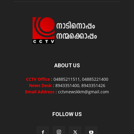
ABOUT US
CCTV Office
: 04885211511, 04885221400
News Desk
: 8943351400, 8943351426
Email Address
: cctvnewskkm@gmail.com
FOLLOW US