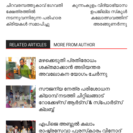
ചിറവരമ്പത്തുകാവ് ഭഗവതി
കുന്നംകുളം വിദ്യാഭ്യാസ
ക്ഷേത്രത്തില്‍
ഉപജില്ല സ്‌കൂള്‍
നടന്നുവന്നിരുന്ന പരിഹാര
കലോത്സവത്തിന്
ക്രിയകള്‍ സമാപിച്ചു
അരങ്ങുണര്‍ന്നു
RELATED ARTICLES
MORE FROM AUTHOR
മഴക്കെടുതി പ്രതിരോധം
ശക്തമാക്കാൻ അടിയന്തര
അവലോകന യോഗം ചേര്‍ന്നു
സൗജന്യ നേത്ര പരിശോധന
ക്യാമ്പ് നടത്തി ചിറ്റിലങ്ങാട്
റോക്കേഴ്‌സ് ആര്‍ട്‌സ് & സ്‌പോര്‍ട്‌സ്
ക്ലബ്ബ്
എപിജെ അബ്ദുല്‍ കലാം
രാഷ്ട്രസേവാ പുരസ്‌കാരം വിനോദ്