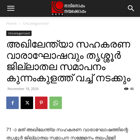
Home
Uncategorized
Uncategorized
അഖിലേന്ത്യാ സഹകരണ
വാരാഘോഷവും തൃശ്ശൂര്‍
ജില്ലാതല സമാപനം
കുന്നംകുളത്ത് വച്ച് നടക്കും
November 18, 2024
46
71 -ാ മത് അഖിലേന്ത്യ സഹകരണ വാരാഘോഷത്തിന്റെ
തൃശ്ശൂര്‍ ജില്ലാതല സമാപന സമ്മേളനം തലപ്പിള്ളി