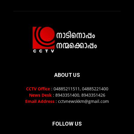
ABOUT US
CCTV Office
: 04885211511, 04885221400
News Desk
: 8943351400, 8943351426
Email Address
: cctvnewskkm@gmail.com
FOLLOW US