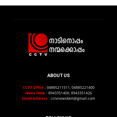
ABOUT US
CCTV Office
: 04885211511, 04885221400
News Desk
: 8943351400, 8943351426
Email Address
: cctvnewskkm@gmail.com