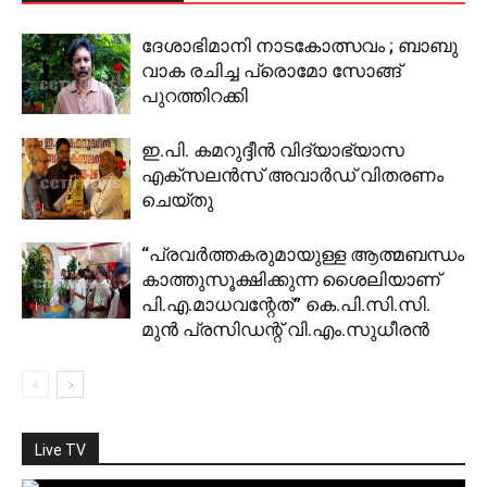
ദേശാഭിമാനി നാടകോത്സവം ; ബാബു
വാക രചിച്ച പ്രൊമോ സോങ്ങ്
പുറത്തിറക്കി
ഇ.പി. കമറുദ്ദീൻ വിദ്യാഭ്യാസ
എക്‌സലൻസ് അവാർഡ് വിതരണം
ചെയ്തു
“പ്രവര്‍ത്തകരുമായുള്ള ആത്മബന്ധം
കാത്തുസൂക്ഷിക്കുന്ന ശൈലിയാണ്
പി.എ.മാധവന്റേത്” കെ.പി.സി.സി.
മുന്‍ പ്രസിഡന്റ് വി.എം.സുധീരന്‍
Live TV