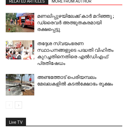
RELATED ARTICLES
MORE FROM AUTHOR
മണലിപ്പുഴയിലേക്ക് കാര്‍ മറിഞ്ഞു ;
ഡ്രൈവര്‍ അത്ഭുതകരമായി
രക്ഷപ്പെട്ടു
തദ്ദേശ സ്വയംഭരണ
സ്ഥാപനങ്ങളുടെ പദ്ധതി വിഹിതം
കുറച്ചതിനെതിരെ എൽഡിഎഫ്
പ്രതിഷേധം
അണ്ടത്തോട് പെരിയമ്പലം
മേഖലകളില്‍ കടല്‍ക്ഷോഭം രൂക്ഷം
Live TV