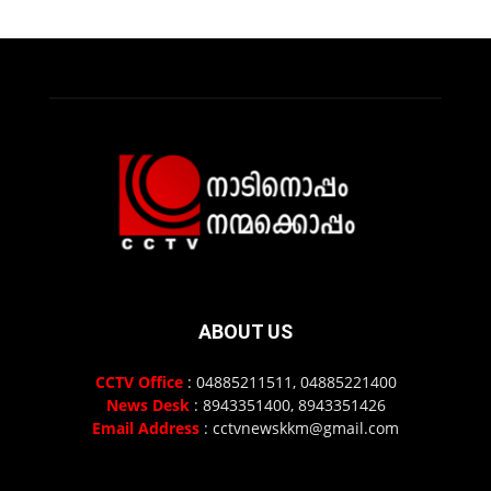
ABOUT US
CCTV Office
: 04885211511, 04885221400
News Desk
: 8943351400, 8943351426
Email Address
: cctvnewskkm@gmail.com