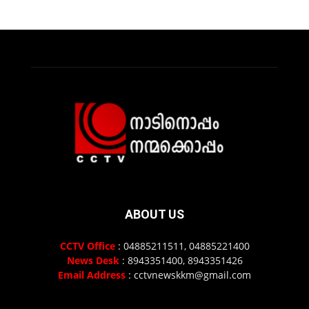
ABOUT US
CCTV Office
: 04885211511, 04885221400
News Desk
: 8943351400, 8943351426
Email Address
: cctvnewskkm@gmail.com