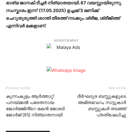
ഭാര്യ ജാനകി ടീച്ചർ നിര്യാതയായി. 87 വയസ്സായിരുന്നു.
സംസ്കാരം ഇന്ന് (17.05.2025) ഉച്ചക്ക് 3 മണിക്ക്
ചെറുതുരുത്തി ശാന്തി തീരത്ത് നടക്കും. ശ്രീജ, ശ്രീജിത്ത്
എന്നിവർ മക്കളാണ്.
ADVERTISEMENT
Previous article
Next article
കുന്നംകുളം ആർത്താറ്റ്
ദീര്‍ഘദൂര ബസ്സുകളുടെ
പനയ്ക്കൽ പരേതനായ
അമിതവേഗം; നാട്ടുകാര്‍
ജോർജ്ജിൻ്റെ മകൻ ജോബി
ബസ്സുകള്‍ തടഞ്ഞ്
ജോർജ് (85) നിര്യാതനായി
പ്രതിഷേധിച്ചു