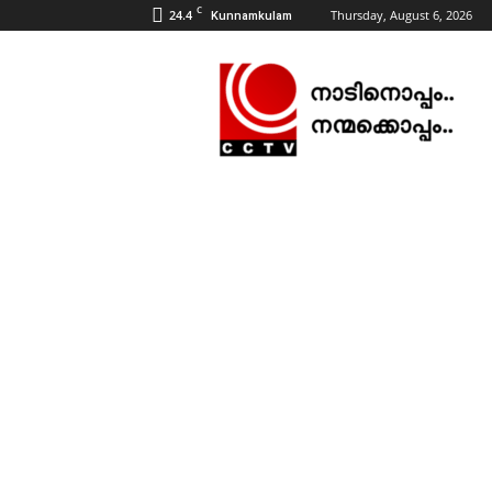
C
24.4
Thursday, August 6, 2026
Kunnamkulam
CCTV
NEWS
|
KUNNAMKULAM