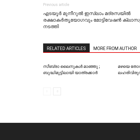
Previous article
എടയൂര്‍ മുനീറുല്‍ ഇസ്ലാം മദ്രസയില്‍
രക്ഷാകര്‍തൃയോഗവും മോട്ടിവേഷന്‍ ക്ലാസ
നടത്തി
RELATED ARTICLES
MORE FROM AUTHOR
സീബ്രാ ലൈനുകള്‍ മാഞ്ഞു ;
മഴയെ തോല്‍പ്
ബുദ്ധിമുട്ടിലായി യാത്രക്കാര്‍
ലഹരിവിരുദ്