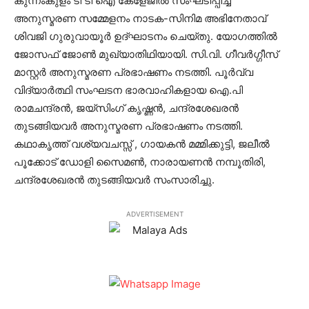
കുന്നംകുളം ടി ടി ഐ കേളേജില്‍ സംഘടിപ്പിച്ച
അനുസ്മരണ സമ്മേളനം നാടക-സിനിമ അഭിനേതാവ്
ശിവജി ഗുരുവായൂര്‍ ഉദ്ഘാടനം ചെയ്തു. യോഗത്തില്‍
ജോസഫ് ജോണ്‍ മുഖ്യാതിഥിയായി. സി.വി. ഗീവര്‍ഗ്ഗീസ്
മാസ്റ്റര്‍ അനുസ്മരണ പ്രഭാഷണം നടത്തി. പൂര്‍വ്വ
വിദ്യാര്‍ത്ഥി സംഘടന ഭാരവാഹികളായ ഐ.പി
രാമചന്ദ്രന്‍, ജയ്‌സിംഗ് കൃഷ്ണന്‍, ചന്ദ്രശേഖരന്‍
തുടങ്ങിയവര്‍ അനുസ്മരണ പ്രഭാഷണം നടത്തി.
കഥാകൃത്ത് വശ്യവചസ്സ് , ഗായകന്‍ മമ്മിക്കുട്ടി, ജലീല്‍
പൂക്കോട് ഡോളി സൈമണ്‍, നാരായണന്‍ നമ്പൂതിരി,
ചന്ദ്രശേഖരന്‍ തുടങ്ങിയവര്‍ സംസാരിച്ചു.
ADVERTISEMENT