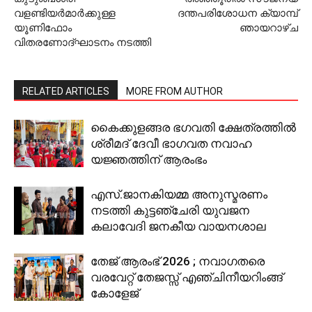
വളണ്ടിയര്‍മാര്‍ക്കുള്ള
ദന്തപരിശോധന ക്യാമ്പ്
യൂണിഫോം
ഞായറാഴ്ച
വിതരണോദ്ഘാടനം നടത്തി
RELATED ARTICLES
MORE FROM AUTHOR
കൈക്കുളങ്ങര ഭഗവതി ക്ഷേത്രത്തില്‍
ശ്രീമദ് ദേവീ ഭാഗവത നവാഹ
യജ്ഞത്തിന് ആരംഭം
എസ്.ജാനകിയമ്മ അനുസ്മരണം
നടത്തി കുട്ടഞ്ചേരി യുവജന
കലാവേദി ജനകീയ വായനശാല
തേജ് ആരംഭ് 2026 ; നവാഗതരെ
വരവേറ്റ് തേജസ്സ് എഞ്ചിനീയറിംങ്ങ്
കോളേജ്