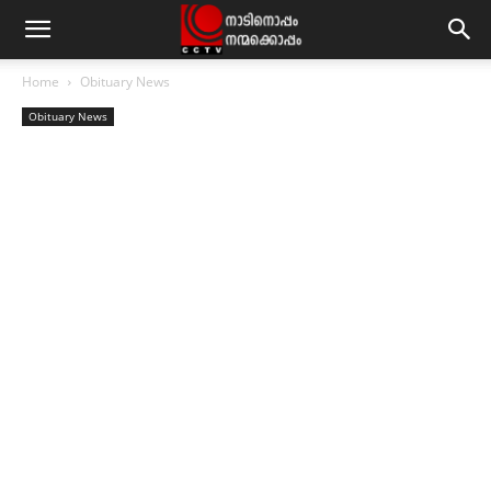
Home
Obituary News
Obituary News