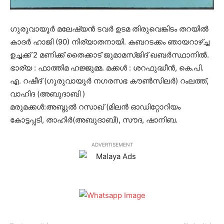
ഗുരുവായൂര്‍ മലേഷ്യന്‍ ടവര്‍ ഉടമ തിരുവെങ്കിടം തറയില്‍
കാദര്‍ ഹാജി (90) നിര്യാതനായി. കബറടക്കം ഞായറാഴ്ച്ച
ഉച്ചക്ക് 2 മണിക്ക് തൈക്കാട് ജുമാമസ്ജിദ് ഖബര്‍സ്ഥാനില്‍.
ഭാര്യ : ഫാത്തിമ ഹജ്ജുമ്മ. മക്കള്‍ : ശറഫുദ്ധീന്‍, കെ.പി.
എ. റഷീദ് (ഗുരുവായൂര്‍ നഗരസഭ കൗണ്‍സിലര്‍) റംലത്ത്,
വാഹിദ (അബുദാബി )
മരുമക്കള്‍:അബ്ദുല്‍ റസാഖ് (മിലന്‍ ഓഡിറ്റോറിയം
കോട്ടപ്പടി, താഹിര്‍(അബുദാബി), സൗദ, ഷാനിബ.
ADVERTISEMENT