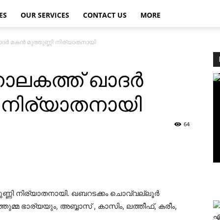
ES
OUR SERVICES
CONTACT US
MORE
ര്‍ മകന്‍ മുത്തുണ്ണി നിര്യാതനായി
ാലകത്ത് ഖാദര്‍
ണി നിര്യാതനായി
64
തുണ്ണി നിര്യാതനായി. ഖബറടക്കം ചൊവ്വല്ലൂര്‍
ുമ്മ ഭാര്യയും, അബ്ബാസ് , കാസിം, ലത്തീഫ്, കരീം,
എ