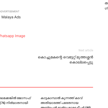
ത
ഗ
ADVERTISEMENT
Next article
കൊച്ചുമകന്റെ വെട്ടേറ്റ് മുത്തശ്ശന്‍
കൊല്ലപ്പെട്ടു
ലക്കേങ്കില്‍ ജോസഫ്
കാട്ടകാമ്പാല്‍ കുന്നത്ത് കടവ്
ര്‍ (76) നിര്യാതനായി
അതിയാരത്ത് പരേതനായ
അയ്യപ്പന്‍ ഭാര്യ ശാരദ ടീച്ചര്‍ (90)