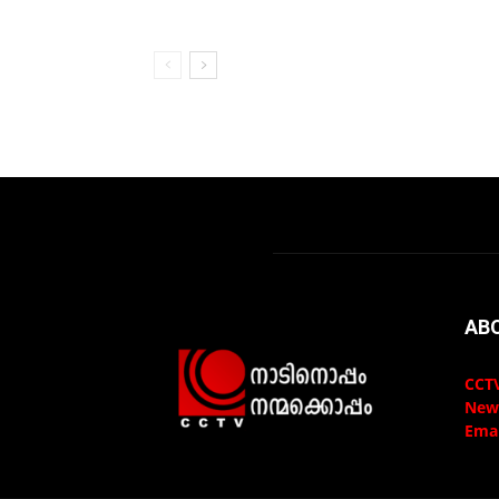
AB
CCTV
New
Emai