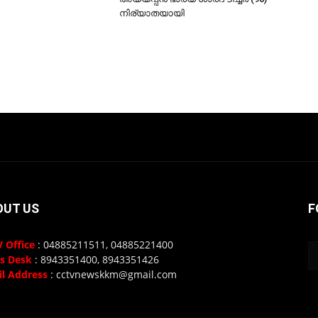
നിര്യാതയായി
OUT US
F
 Office
: 04885211511, 04885221400
s Desk
: 8943351400, 8943351426
l Address
: cctvnewskkm@gmail.com