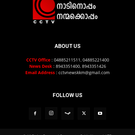
ABOUT US
CCTV Office
: 04885211511, 04885221400
News Desk
: 8943351400, 8943351426
Email Address
: cctvnewskkm@gmail.com
FOLLOW US