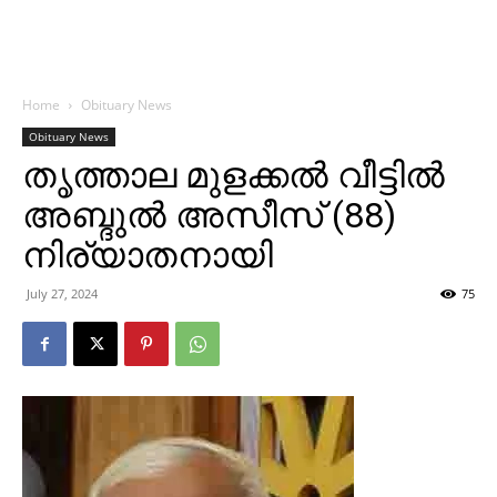
Home
Obituary News
Obituary News
തൃത്താല മുളക്കല്‍ വീട്ടില്‍
അബ്ദുല്‍ അസീസ് (88)
നിര്യാതനായി
July 27, 2024
75