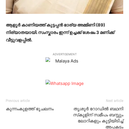
ആളൂർ കാണിയത്ത് കുട്ടപ്പൻ ഭാര്യ അമ്മിണി (89)
നിര്യാതയായി. സംസ്കാരം ഇന്ന് ഉച്ചക്ക് ശേഷം 3 മണിക്ക്
വീട്ടുവളപ്പിൽ.
ADVERTISEMENT
Previous article
Next article
കുന്നംകുളത്ത് ഭൂചലനം
തൃശൂര്‍ റോഡില്‍ ബഥനി
സ്‌കൂളിന് സമീപം ബസ്സും
ലോറികളും കൂട്ടിയിടിച്ച്
അപകടം