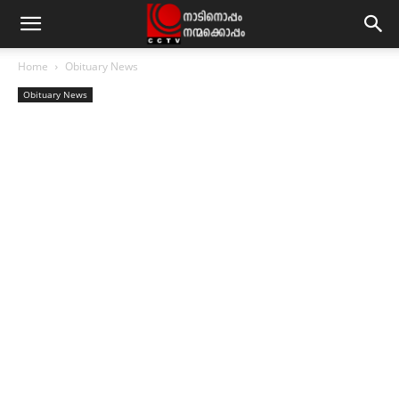
Home
Obituary News
Obituary News