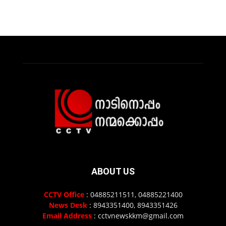
ABOUT US
CCTV Office
: 04885211511, 04885221400
News Desk
: 8943351400, 8943351426
Email Address
: cctvnewskkm@gmail.com