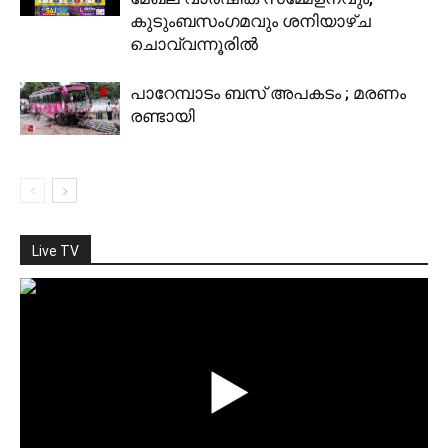
കുടുംബസംഗമവും ശനിയാഴ്ച
ചൊവ്വന്നൂരില്‍
പാറേമ്പാടം ബസ് അപകടം ; മരണം
രണ്ടായി
Live TV