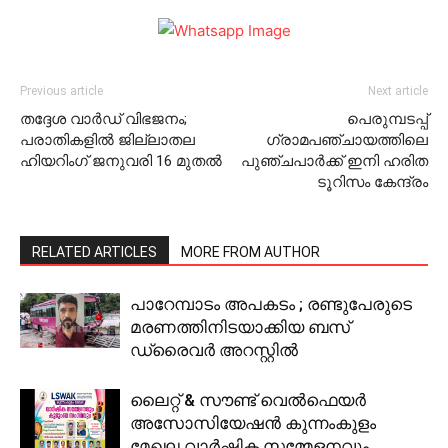
Previous article
Next article
തദ്ദേശ വാര്‍ഡ് വിഭജനം;
പെരുമ്പടപ്പ്
പരാതികളില്‍ ജില്ലാതല
ഗ്രാമപഞ്ചായത്തിലെ
ഹിയറിംഗ് ജനുവരി 16 മുതല്‍
പുഞ്ചപാര്‍ക്ക് ഇനി ഹരിത
ടൂറിസം കേന്ദ്രം
RELATED ARTICLES
MORE FROM AUTHOR
പാറേമ്പാടം അപകടം ; രണ്ടുപേരുടെ
മരണത്തിനിടയാക്കിയ ബസ്
ഡ്രൈവര്‍ അറസ്റ്റില്‍
ലൈറ്റ് & സൗണ്ട് വെല്‍ഫെയര്‍
അസോസിയേഷന്‍ കുന്നംകുളം
മേഖല വാര്‍ഷിക സമ്മേളനവും,