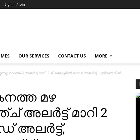
Sign in / Join
MMES
OUR SERVICES
CONTACT US
MORE
നു; ഓറഞ്ച് അലർട്ട് മാറി 2 ജില്ലകളിൽ റെഡ് അലർട്ട്, എട്ടിടങ്ങളിൽ...
കനത്ത മഴ
ച് അലർട്ട് മാറി 2
് അലർട്ട്,