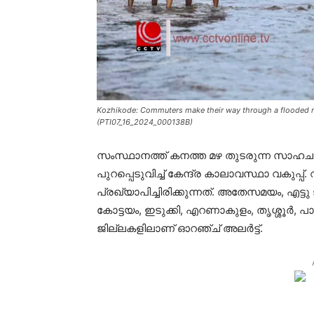
Kozhikode: Commuters make their way through a flooded roa
(PTI07_16_2024_000138B)
സംസ്ഥാനത്ത് കനത്ത മഴ തുടരുന്ന സാഹചര
പുറപ്പെടുവിച്ച് കേന്ദ്ര കാലാവസ്ഥാ വകുപ്പ
പ്രഖ്യാപിച്ചിരിക്കുന്നത്. അതേസമയം, എട
കോട്ടയം, ഇടുക്കി, എറണാകുളം, തൃശ്ശൂർ, പാ
ജില്ലകളിലാണ് ഓറഞ്ച് അലർട്ട്.