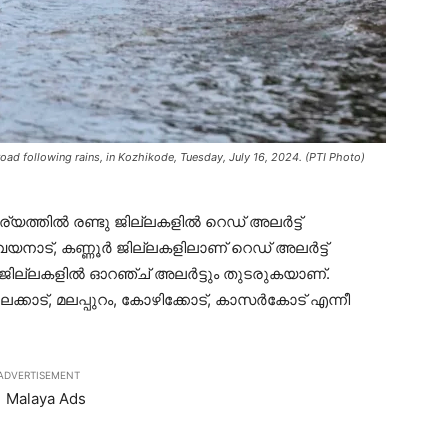
d following rains, in Kozhikode, Tuesday, July 16, 2024. (PTI Photo)
്യത്തിൽ രണ്ടു ജില്ലകളിൽ റെഡ് അലർട്ട്
്. വയനാട്, കണ്ണൂർ ജില്ലകളിലാണ് റെഡ് അലർട്ട്
്ടു ജില്ലകളിൽ ഓറഞ്ച് അലർട്ടും തുടരുകയാണ്.
ലക്കാട്, മലപ്പുറം, കോഴിക്കോട്, കാസർകോട് എന്നീ
ADVERTISEMENT