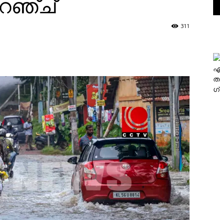
ഓറഞ്ച്
311
എ
ത
ഗ