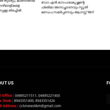
മഴ തുടരും; കാണാതായ
ഡോ.എന്‍.ഗോപാലകൃഷ്ണന്റെ
തൊഴിലാളികളെ
പ്രതിമാ അനാച്ഛാദനവും സ്മൃതി
ുള്ള തിരച്ചിൽ
മണ്ഡപ സമര്‍പ്പണവും ആഗസ്റ്റ് 10ന്
OUT US
F
 Office
: 04885211511, 04885221400
s Desk
: 8943351400, 8943351426
l Address
: cctvnewskkm@gmail.com