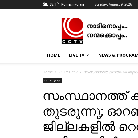
C
28.1
Sunday, August 9, 2026
Kunnamkulam
CCTV
NEWS
|
KUNNAMKULAM
HOME
LIVE TV
NEWS & PROGRA
Home
CCTV Desk
സംസ്ഥാനത്ത് കനത്ത മഴ തുടരുന്
CCTV Desk
സംസ്ഥാനത്ത് 
തുടരുന്നു; ഓറഞ്
ജില്ലകളിൽ റെഡ