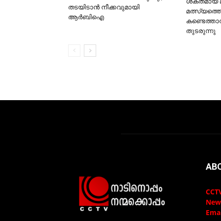
ശക്തമായ 
തടയിടാൻ നീക്കവുമായി
മത്സ്യത്
ആർബിഐ
കണ്ടെത്താന
തുടരുന്നു
AB
CCTV
New
Emai