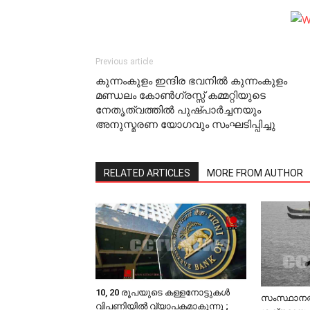
Previous article
കുന്നംകുളം ഇന്ദിര ഭവനില്‍ കുന്നംകുളം
മണ്ഡലം കോണ്‍ഗ്രസ്സ് കമ്മറ്റിയുടെ
നേതൃത്വത്തില്‍ പുഷ്പാര്‍ച്ചനയും
അനുസ്മരണ യോഗവും സംഘടിപ്പിച്ചു
RELATED ARTICLES
MORE FROM AUTHOR
10, 20 രൂപയുടെ കള്ളനോട്ടുകൾ
സംസ്ഥാനത്ത് 
വിപണിയിൽ വ്യാപകമാകുന്നു ;