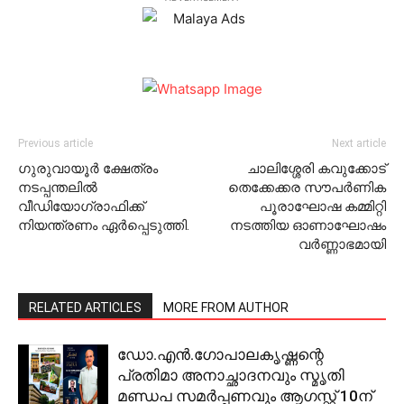
Previous article
Next article
ഗുരുവായൂർ ക്ഷേത്രം
ചാലിശ്ശേരി കവുക്കോട്
നടപ്പന്തലിൽ
തെക്കേക്കര സൗപര്‍ണിക
വീഡിയോഗ്രാഫിക്ക്
പൂരാഘോഷ കമ്മിറ്റി
നിയന്ത്രണം ഏർപ്പെടുത്തി.
നടത്തിയ ഓണാഘോഷം
വര്‍ണ്ണാഭമായി
RELATED ARTICLES
MORE FROM AUTHOR
ഡോ.എന്‍.ഗോപാലകൃഷ്ണന്റെ
പ്രതിമാ അനാച്ഛാദനവും സ്മൃതി
മണ്ഡപ സമര്‍പ്പണവും ആഗസ്റ്റ് 10ന്