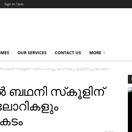
Sign in / Join
MMES
OUR SERVICES
CONTACT US
MORE
്‍ ബഥനി സ്‌കൂളിന് സമീപം ബസ്സും ലോറികളും കൂട്ടിയിടിച്ച് അപകടം
‍ ബഥനി സ്‌കൂളിന്
 ലോറികളും
പകടം