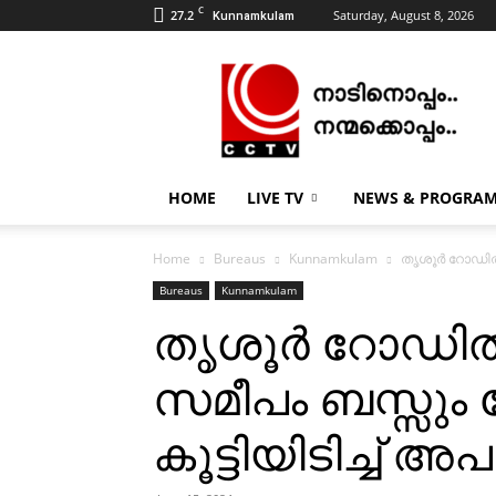
C
27.2
Saturday, August 8, 2026
Kunnamkulam
CCTV
NEWS
|
KUNNAMKULAM
HOME
LIVE TV
NEWS & PROGRA
Home
Bureaus
Kunnamkulam
തൃശൂര്‍ റോഡില
Bureaus
Kunnamkulam
തൃശൂര്‍ റോഡില്
സമീപം ബസ്സും
കൂട്ടിയിടിച്ച് അ