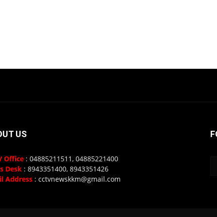
OUT US
F
 Office
: 04885211511, 04885221400
s Desk
: 8943351400, 8943351426
l Address
: cctvnewskkm@gmail.com