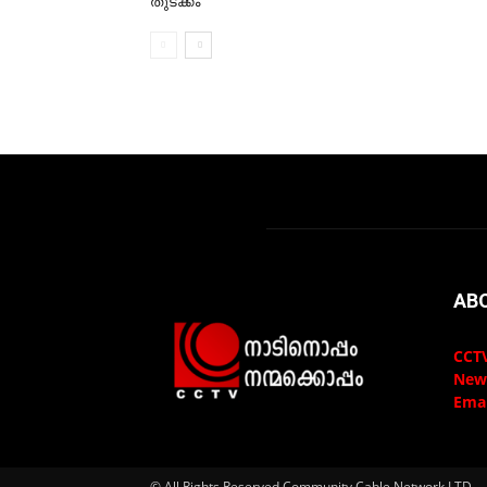
തുടക്കം
AB
CCTV
New
Emai
© All Rights Reserved Community Cable Network LTD