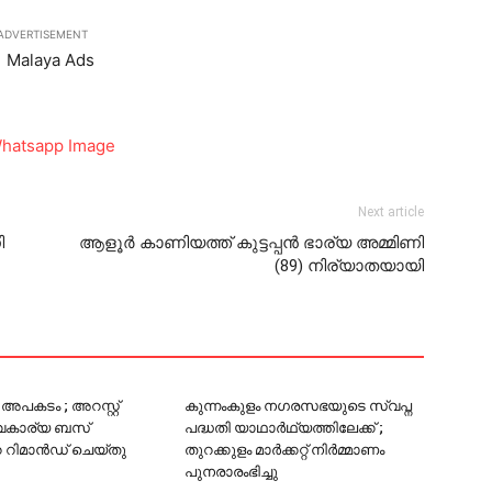
ADVERTISEMENT
Next article
ി
ആളൂര്‍ കാണിയത്ത് കുട്ടപ്പന്‍ ഭാര്യ അമ്മിണി
(89) നിര്യാതയായി
 അപകടം ; അറസ്റ്റ്
കുന്നംകുളം നഗരസഭയുടെ സ്വപ്ന
വകാര്യ ബസ്
പദ്ധതി യാഥാർഥ്യത്തിലേക്ക് ;
ിമാന്‍ഡ് ചെയ്തു
തുറക്കുളം മാര്‍ക്കറ്റ് നിര്‍മ്മാണം
പുനരാരംഭിച്ചു