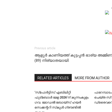
Previous article
ആളൂർ കാണിയത്ത് കുട്ടപ്പൻ ഭാര്യ അമ്മിണ
(89) നിര്യാതയായി.
RELATED ARTICLES
MORE FROM AUTHOR
‘സ്പോര്‍ട്ടിസ് എബിലിറ്റി
പാറേമ്പാടം
ഫുട്‌ബോള്‍ മേള 2026’ന് കുന്നംകുളം
ചെയ്ത സ്
ഗവ. മോഡല്‍ ബോയ്‌സ് ഹയര്‍
ഡ്രൈവറെ റ
സെക്കന്ററി സ്‌കൂള്‍ ഗ്രൗണ്ടില്‍