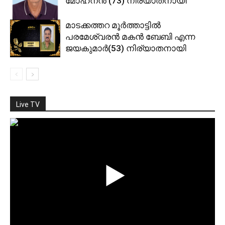
മോഹനന്‍ (73) നിര്യാതനായി
മാടക്കത്തറ മൂര്‍ത്താട്ടില്‍
പരമേശ്വരന്‍ മകന്‍ ബേബി എന്ന
ജയകുമാര്‍(53) നിര്യാതനായി
Live TV