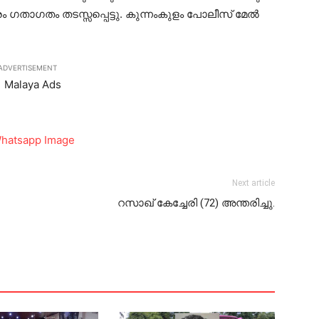
ഗതാഗതം തടസ്സപ്പെട്ടു. കുന്നംകുളം പോലീസ് മേല്‍
ADVERTISEMENT
Next article
റസാഖ് കേച്ചേരി (72) അന്തരിച്ചു.