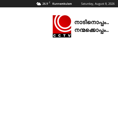
C
26.9
Saturday, August 8, 2026
Kunnamkulam
CCTV
NEWS
|
KUNNAMKULAM