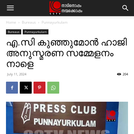
Home
Bureaus
Punnayurkulam
Bureaus
Punnayurkulam
എ.സി കുഞ്ഞുമോന്‍ ഹാജി
അനുസ്മരണ സമ്മേളനം
നാളെ
July 11, 2024
204