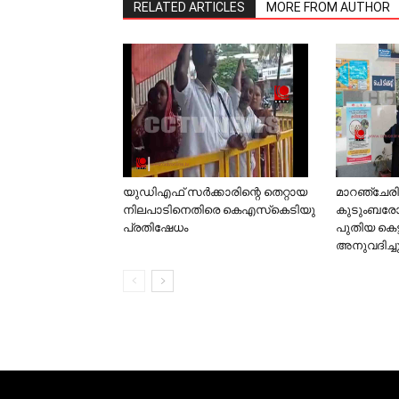
RELATED ARTICLES
MORE FROM AUTHOR
മാറഞ്ചേരി
യുഡിഎഫ് സര്‍ക്കാരിന്റെ തെറ്റായ
കുടുംബരോഗ
നിലപാടിനെതിരെ കെഎസ്‌കെടിയു
പുതിയ കെട്
പ്രതിഷേധം
അനുവദിച്ച