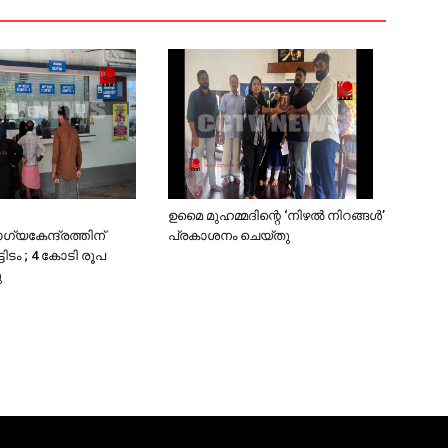
ഉമൈ മുഹമ്മദിന്റെ ‘നിഴല്‍ നിറങ്ങള്‍’
്യകേന്ദ്രത്തിന്
പ്രകാശനം ചെയ്തു
ടിടം ; 4 കോടി രൂപ
ു