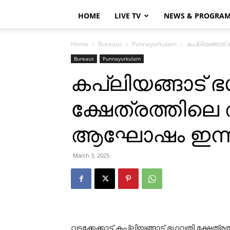
HOME
LIVE TV
NEWS & PROGRA
Home
Bureaus
Punnayurkulam
കപ്ലിയങ്ങാട
Bureaus
Punnayurkulam
കപ്ലിയങ്ങാട് 
ക്ഷേത്രത്തില
ആഘോഷം ഇന്ന
March 3, 2025
വടക്കേക്കാട് കപ്ലിയങ്ങാട് ഭഗവതി ക്ഷേത്