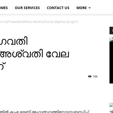
MMES
OUR SERVICES
CONTACT US
MORE
് ഭഗവതി ക്ഷേത്രത്തിലെ അശ്വതി വേല ആഘോഷം ഇന്ന്
ഭഗവതി
െ അശ്വതി വേല
്
106
എ
രത്തില്‍ കുംഭ ഭരണി മഹോത്സവത്തിനോടനുബന്ധിച്ച്