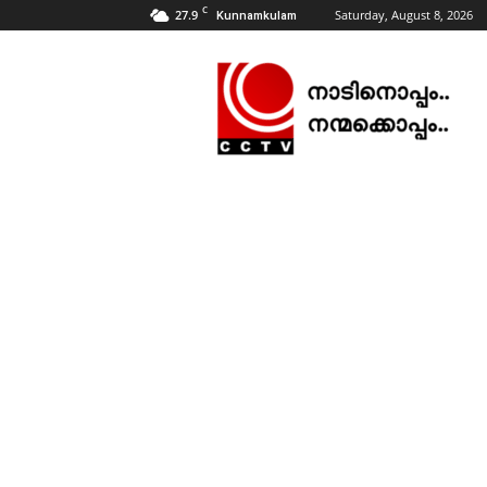
C
27.9
Saturday, August 8, 2026
Kunnamkulam
CCTV
NEWS
|
KUNNAMKULAM