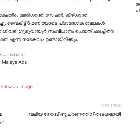
ത
ഗ
ക്ഷേത്രം മേല്‍ശാന്തി റോഷന്‍, കീഴ്ശാന്തി
ിച്ചു. വൈകീട്ട് 6 മണിയോടെ പ്രാദേശിക വേലകള്‍
ിക്ക് ശിവജി ഗുരുവായൂര്‍ സംവിധാനം ചെയ്ത് ചലച്ചിത്ര
ാത’ എന്ന നാടകവും ഉണ്ടായിരിക്കും.
ADVERTISEMENT
Next article
െ
വലിയ നോമ്പ് ആചരണത്തിന് തുടക്കമായി
ും