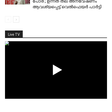
പോര് ; ഉന്നത തല അന്വേഷണം
ആവശ്യപ്പെട്ട് വെല്‍ഫെയര്‍ പാര്‍ട്ടി
Live TV