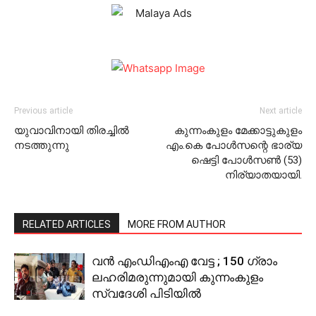
Previous article
Next article
യുവാവിനായി തിരച്ചില്‍
കുന്നംകുളം മേക്കാട്ടുകുളം
നടത്തുന്നു
എം.കെ പോള്‍സന്റെ ഭാര്യ
ഷെട്ടി പോള്‍സണ്‍ (53)
നിര്യാതയായി.
RELATED ARTICLES
MORE FROM AUTHOR
വന്‍ എംഡിഎംഎ വേട്ട ; 150 ഗ്രാം
ലഹരിമരുന്നുമായി കുന്നംകുളം
സ്വദേശി പിടിയില്‍