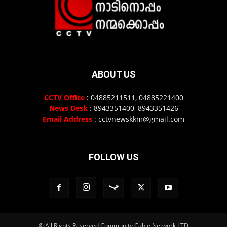
ABOUT US
CCTV Office
: 04885211511, 04885221400
News Desk
: 8943351400, 8943351426
Email Address
: cctvnewskkm@gmail.com
FOLLOW US
© All Rights Reserved Community Cable Network LTD