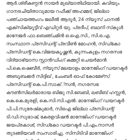
ആര്‍.ശ്രീകണ്ഠന്‍ നായര്‍ മുഖ്യാതിഥിയായി. കവിയും
ഗാനരചിയിതാവുമായ റഫീക്ക് അഹമ്മദ്, ജില്ലാ
പഞ്ചായത്തംഗം ജലീല്‍ ആദൂര്‍, 24 ന്യൂസ് ചാനല്‍
എക്‌സിക്യൂട്ടീവ് എഡിറ്റര്‍ യു. പ്രദീപ്, ബഥനി സ്‌കൂള്‍
മാനേജര്‍ ഫാ.ബെഞ്ചമിന്‍ ഒ.ഐ.സി., സി.ഒ.എ.
സംസ്ഥാന പ്രസിഡന്റ് പ്രവീണ്‍ മോഹന്‍, സിഡ്‌കോ
പ്രസിഡന്റ് കെ.വിജയകൃഷ്ണന്‍, കുന്നംകുളം നഗരസഭ
വിദ്യാഭ്യാസ സ്റ്റാന്‍ഡിംഗ് കമ്മറ്റി ചെയര്‍മാന്‍
പി.കെ.ഷെബീര്‍, ന്യൂസ് മലയാളം മാനേജിംഗ് ഡയറക്ടര്‍
അബൂബക്കര്‍ സിദ്ദിഖ് , ചേംബര്‍ ഓഫ് കോമേഴ്‌സ്
പ്രസിഡന്റ് കെ.പി.സാക്്‌സന്‍, നഗരസഭ
കൗണ്‍സിലര്‍മാരായ ബിജു സി.ബേബി, ലബീബ് ഹസ്സന്‍,
കെ.കെ.മുരളി, കെ.സി.സി.എല്‍. മാനേജിംഗ് ഡയറക്ടര്‍
പി.പി.സുരേഷ്‌കുമാര്‍, സിഒഎ ജില്ലാ പ്രസിഡന്റ്
ടി.ഡി.സുഭാഷ്, കേരളവിഷന്‍ മാനേജിംഗ് ഡയറക്ടര്‍
ജയപ്രകാശ്, സിഡ്‌കോ ഡയറക്ടര്‍ പി.എം.നാസര്‍
തുടങ്ങിയവര്‍ സംസാരിച്ചു. സിസിടിവി മാനേജിംഗ്