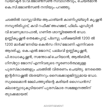
ഡയറക്ടര്‍ ടി.വി.ജോണ്‍സണ്‍ സ്വാഗതവും, ചെയര്‍മാന്‍
കെ.സി.ജോണ്‍സണ്‍ നന്ദിയും പറഞ്ഞു.
ചടങ്ങില്‍ വാസ്തുവിദ്യ ആചാര്യന്‍ കാണിപ്പയ്യൂര്‍ കൃഷ്ണന്‍
നമ്പൂതിരിപ്പാട്, കവി റഫീക്ക് അഹമ്മദ്, ഫിലിം എഡിറ്റര്‍
വി.വേണുഗോപാല്‍, ഗണിത ശാസ്ത്രജ്ഞന്‍ ഡോ.
ഉണ്ണികൃഷ്ണന്‍ തെക്കേപ്പാട്ട്, പ്ലസ്ടു പരീക്ഷയില്‍ 1200 ല്‍
1200 മാര്‍ക്ക് നേടിയ കെന്‍സ റിസ് ജോണി എന്നിവരെ
ആദരിച്ചു. കെ.എല്‍.ജോസ്, പല്ലവി ഉണ്ണികൃഷ്ണന്‍,
പി.രാധാകൃഷ്ണന്‍, സന്തോഷ് ചെറിയാന്‍, ആല്‍ബിന്‍,
ഗിസ്‌റ്റോ ജോസ് എന്നിവരുടെ സ്മരണാര്‍ത്ഥമുള്ള
പുരസ്‌കാരങ്ങളും ചടങ്ങില്‍ വിതരണം ചെയ്തു. നേരത്തെ
ഇന്റര്‍നാഷ്ണല്‍ ട്രെയ്‌നറും സൈക്കോളജിസ്റ്റുമായ ഡോ.
സുലൈമാന്‍ മേല്പത്തൂരിന്റെ കരിയര്‍ ഗൈഡന്‍സ്
ക്ലാസ്സോടുകൂടിയാണ് പുരസ്‌കാര സമ്മേളനത്തിന്
തുടക്കമായത്.
ADVERTISEMENT