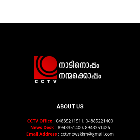
ABOUT US
CCTV Office
: 04885211511, 04885221400
News Desk
: 8943351400, 8943351426
Email Address
: cctvnewskkm@gmail.com