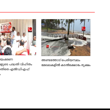
്വയംഭരണ
അണ്ടത്തോട് പെരിയമ്പലം
ളുടെ പദ്ധതി വിഹിതം
മേഖലകളില്‍ കടല്‍ക്ഷോഭം രൂക്ഷം
നെതിരെ എൽഡിഎഫ്
ം