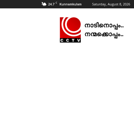
C
24.7
Saturday, August 8, 2026
Kunnamkulam
CCTV
NEWS
|
KUNNAMKULAM