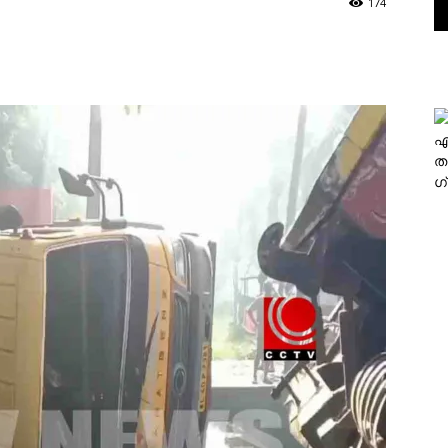
174
എ
ത
ഗ