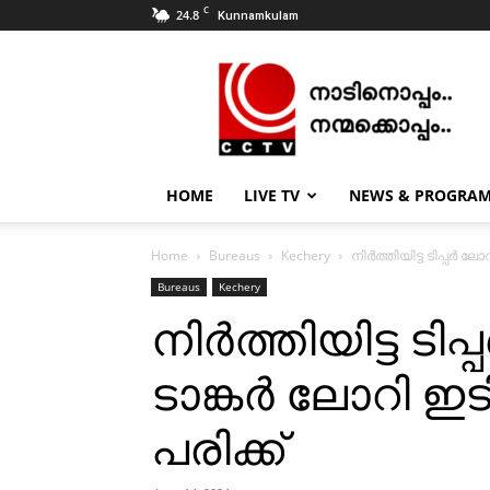
C
24.8
Kunnamkulam
CCTV
NEWS
|
KUNNAMKULAM
HOME
LIVE TV
NEWS & PROGRA
Home
Bureaus
Kechery
നിര്‍ത്തിയിട്ട ടിപ്പര്‍ ലോ
Bureaus
Kechery
നിര്‍ത്തിയിട്ട ടിപ
ടാങ്കര്‍ ലോറി ഇടിച്
പരിക്ക്