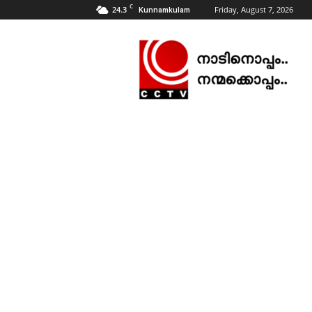
C
24.3
Friday, August 7, 2026
Kunnamkulam
CCTV
NEWS
|
KUNNAMKULAM