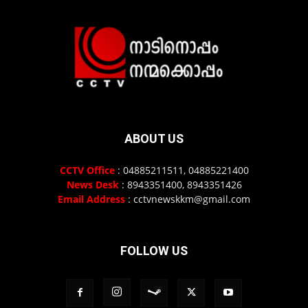
ABOUT US
CCTV Office
: 04885211511, 04885221400
News Desk
: 8943351400, 8943351426
Email Address
: cctvnewskkm@gmail.com
FOLLOW US