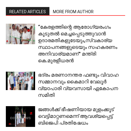
RELATED ARTICLES
MORE FROM AUTHOR
“കേരളത്തിന്റെ ആരോഗ്യരംഗം
കൂടുതല്‍ മെച്ചപ്പെടുത്തുവാന്‍
ഉദാരമതികളുടേയും,സ്വകാര്യ
സ്ഥാപനങ്ങളുടെയും സഹകരണം
അനിവാര്യമാണ്” മന്ത്രി
കെ.മുരളീധരന്‍
ഭദ്രം മരണാനന്തര ഫണ്ടും വിവാഹ
സമ്മാനവും കൈമാറി വേലൂര്‍
വ്യാപാരി വ്യവസായി ഏകോപന
സമിതി
ജങ്ങള്‍ക്ക് ഭീഷണിയായ മുളംക്കൂട്
വെട്ടിമാറ്റണമെന്ന് ആവശ്യപ്പെട്ട്
ബിജെപി പ്രതിഷേധം