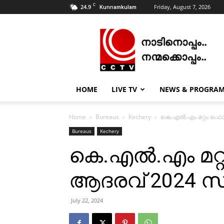
C
24.9
Friday, August 7, 2026
Kunnamkulam
CCTV
NEWS
|
KUNNAMKULAM
HOME
LIVE TV
NEWS & PROGRA
Home
Bureaus
Kechery
കെ.എല്‍.എം മറ്റം ഫൊ
Bureaus
Kechery
കെ.എല്‍.എം മ
ആദരവ് 2024 സംഘ
July 22, 2024