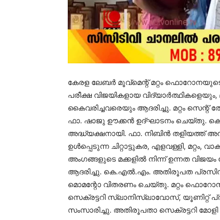
കേരള ലേബര്‍ മൂവ്‌മെന്റ് മറ്റം ഫൊറോനയുട
പരീക്ഷ വിജയികളായ വിദ്യാര്‍ത്ഥികളെയും, 
കൈവരിച്ചവരെയും ആദരിച്ചു. മറ്റം സെന്റ്
ഫാ. ഷാജു ഊക്കന്‍ ഉദ്ഘാടനം ചെയ്തു.
അദ്ധ്യക്ഷനായി. ഫാ. നിബിന്‍ തളിയത്ത്
ഉള്‍പ്പെടുന്ന ചിറ്റാട്ടുകര, എളവള്ളി, മറ്റം
അംഗങ്ങളുടെ മക്കളില്‍ നിന്ന് ഉന്നത വിജ
ആദരിച്ചു. കെ.എല്‍.എം. അതിരൂപത പ്രസിഡണ്ട
മൊമന്റോ വിതരണം ചെയ്തു. മറ്റം ഫൊറോന
സെക്രട്ടറി സ്ലാനിസ്ലാവോസ്, യൂണിറ്റ് പ്ര
സംസാരിച്ചു. അതിരൂപതാ സെക്രട്ടറി മോളി 