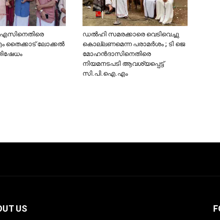
്.എസിനെതിരെ
ഡല്‍ഹി സമരക്കാരെ വെടിവെച്ചു
തൈക്കാട് ലോക്കല്‍
കൊല്ലണമെന്ന പരാമര്‍ശം ; ടി ജെ
്രതിഷേധം
മോഹന്‍ദാസിനെതിരെ
നിയമനടപടി ആവശ്യപ്പെട്ട്
സി.പി.ഐ.എം
OUT US
F