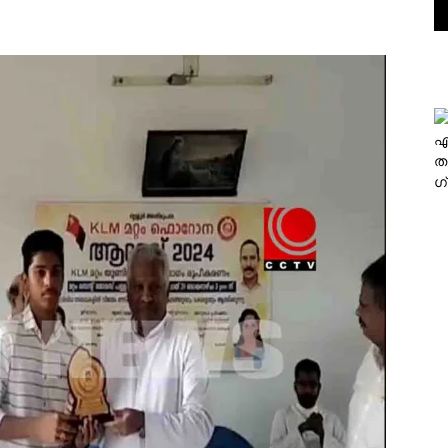
എ
ത
ഗ