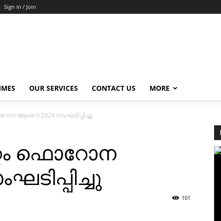
Sign in / Join
MMES
OUR SERVICES
CONTACT US
MORE
റോന ആദരവ് 2024 സംഘടിപ്പിച്ചു
റ്റം ഫൊറോന
ടിപ്പിച്ചു
101