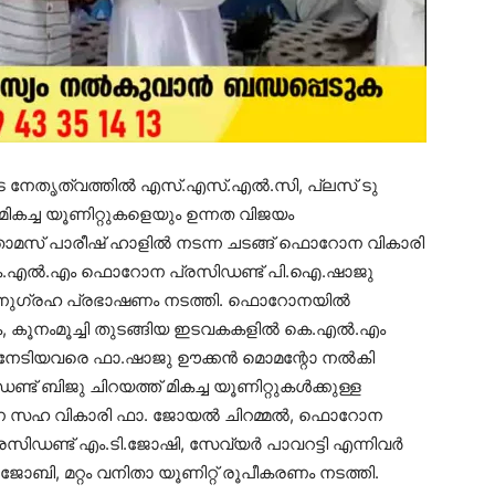
െ നേതൃത്വത്തില്‍ എസ്.എസ്.എല്‍.സി, പ്ലസ് ടു
മികച്ച യൂണിറ്റുകളെയും ഉന്നത വിജയം
 തോമസ് പാരീഷ് ഹാളില്‍ നടന്ന ചടങ്ങ് ഫൊറോന വികാരി
 കെ.എല്‍.എം ഫൊറോന പ്രസിഡണ്ട് പി.ഐ.ഷാജു
 അനുഗ്രഹ പ്രഭാഷണം നടത്തി. ഫൊറോനയില്‍
, വാക, കൂനംമൂച്ചി തുടങ്ങിയ ഇടവകകളില്‍ കെ.എല്‍.എം
യം നേടിയവരെ ഫാ.ഷാജു ഊക്കന്‍ മൊമന്റോ നല്‍കി
് ബിജു ചിറയത്ത് മികച്ച യൂണിറ്റുകള്‍ക്കുള്ള
 സഹ വികാരി ഫാ. ജോയല്‍ ചിറമ്മല്‍, ഫൊറോന
സിഡണ്ട് എം.ടി.ജോഷി, സേവ്യര്‍ പാവറട്ടി എന്നിവര്‍
ജോബി, മറ്റം വനിതാ യൂണിറ്റ് രൂപീകരണം നടത്തി.