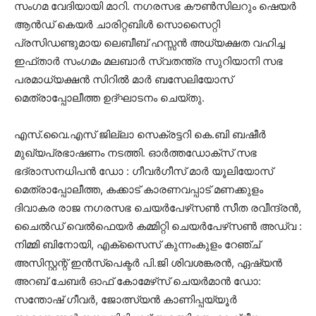
സംഗമ വേദിയായി മാറി. നഗരസഭ കൗണ്‍സിലറും ഷെയര്‍
ആന്‍ഡ് കെയര്‍ ചാരിറ്റബിള്‍ സൊസൈറ്റി
പ്രസിഡണ്ടുമായ ലെബീബ് ഹസ്സന്‍ അധ്യക്ഷത വഹിച്ച
ഇഫ്താര്‍ സംഗമം മലബാര്‍ സ്വതന്ത്ര സുറിയാനി സഭ
പരമാധ്യക്ഷന്‍ സിറില്‍ മാര്‍ ബസേലിയോസ്
മെത്രാപ്പോലീത്ത ഉദ്ഘാടനം ചെയ്തു.
എസ്.വൈ.എസ് ജില്ലാ സെക്രട്ടറി കെ.ബി ബഷീര്‍
മുഖ്യപ്രഭാഷണം നടത്തി. ഓര്‍ത്തഡോക്‌സ് സഭ
ഭദ്രാസനധിപന്‍ ഡോ : ഗീവര്‍ഗീസ് മാര്‍ യൂലിയോസ്
മെത്രാപ്പോലീത്ത, കക്കാട് കാരണവപ്പാട് മണക്കുളം
ദിവാകര രാജ നഗരസഭ ചെയര്‍പേഴ്‌സണ്‍ സീത രവീന്ദ്രന്‍,
ചൈല്‍ഡ് വെല്‍ഫെയര്‍ കമ്മിറ്റി ചെയര്‍പേഴ്‌സണ്‍ അഡ്വ :
നിമ്മി ബിനോയി, എക്‌സൈസ് കുന്നംകുളം റേഞ്ച്
അസിസ്റ്റന്റ് ഇന്‍സ്‌പെക്ടര്‍ പി.ജി ശിവശങ്കരന്‍, ഏഷ്യന്‍
അറബ് ചേബര്‍ ഓഫ് കോമേഴ്‌സ് ചെയര്‍മാന്‍ ഡോ:
സന്തോഷ് ഗീവര്‍, ജോത്സ്യന്‍ കാണിപ്പയ്യൂര്‍