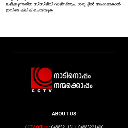
ലഭിക്കുന്നതിന് സിസിടിവി വാട്‌സ്ആപ് ഗ്രൂപ്പില്‍ അംഗമാകാന്‍
ഇവിടെ ക്ലിക് ചെയ്യുക
ABOUT US
CCTV Office
: 04885211511, 04885221400