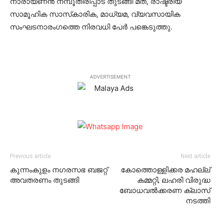
നാരായണന്‍ നമ്പൂതിരിപ്പാട് തുടങ്ങി മത, രാഷ്ട്രീയ
സാമൂഹിക സാസ്‌കാരിക, മാധ്യമ, വ്യവസായിക
സംഘടനാരംഗത്തെ നിരവധി പേര്‍ പങ്കെടുത്തു.
ADVERTISEMENT
Previous article
Next article
കുന്നംകുളം നഗരസഭ ബജറ്റ്
കോത്തൊള്ളിക്കര മഹല്ല്
അവതരണം തുടങ്ങി
കമ്മറ്റി, ലഹരി വിരുദ്ധ
ബോധവല്‍ക്കരണ ക്ലാസ്
നടത്തി