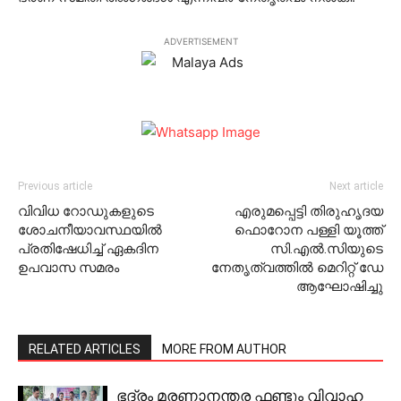
ADVERTISEMENT
Previous article
Next article
വിവിധ റോഡുകളുടെ
എരുമപ്പെട്ടി തിരുഹൃദയ
ശോചനീയാവസ്ഥയില്‍
ഫൊറോന പള്ളി യൂത്ത്
പ്രതിഷേധിച്ച് ഏകദിന
സി.എല്‍.സിയുടെ
ഉപവാസ സമരം
നേതൃത്വത്തില്‍ മെറിറ്റ് ഡേ
ആഘോഷിച്ചു
RELATED ARTICLES
MORE FROM AUTHOR
ഭദ്രം മരണാനന്തര ഫണ്ടും വിവാഹ