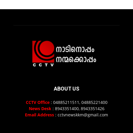
ABOUT US
CCTV Office
: 04885211511, 04885221400
News Desk
: 8943351400, 8943351426
Email Address
: cctvnewskkm@gmail.com