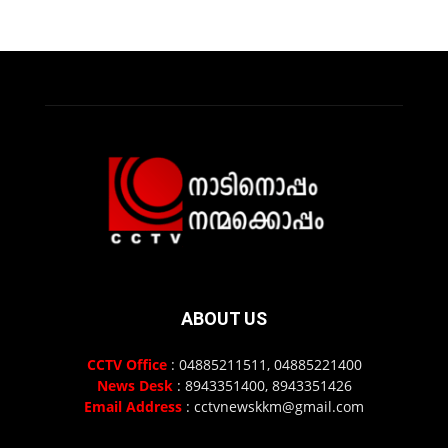
ABOUT US
CCTV Office
: 04885211511, 04885221400
News Desk
: 8943351400, 8943351426
Email Address
: cctvnewskkm@gmail.com