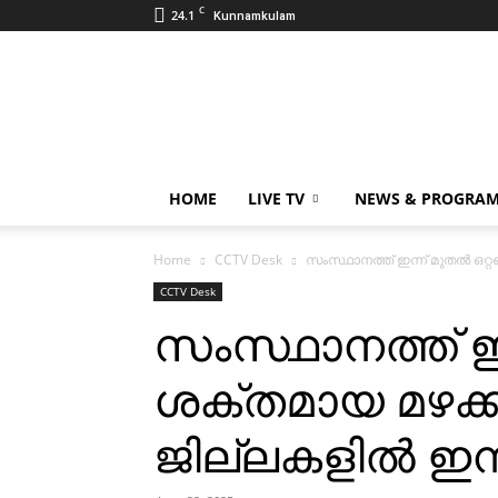
C
24.1
Kunnamkulam
CCTV
NEWS
|
KUNNAMKULAM
HOME
LIVE TV
NEWS & PROGRA
Home
CCTV Desk
സംസ്ഥാനത്ത് ഇന്ന് മുതല്‍ ഒറ്റ
CCTV Desk
സംസ്ഥാനത്ത് ഇന്ന
ശക്തമായ മഴക്ക
ജില്ലകളില്‍ ഇന്