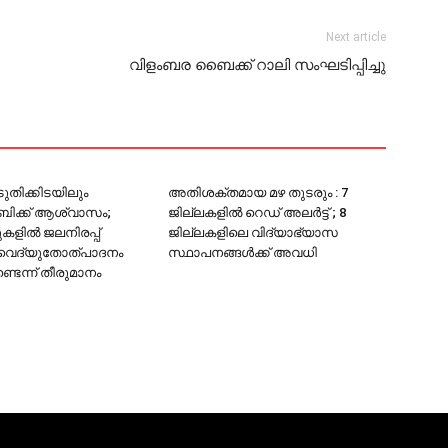
Next article
വിളംബര ബൈക്ക് റാലി സംഘടിപ്പിച്ചു
ുതിക്കിടയിലും
അതിശക്തമായ മഴ തുടരും : 7
ക്ക് ആശ്വാസം;
ജില്ലകളിൽ റെഡ് അലർട്ട് ; 8
ുകളിൽ ജലനിരപ്പ്
ജില്ലകളിലെ വിദ്യാഭ്യാസ
 ,വൈദ്യുതോത്പാദനം
സ്ഥാപനങ്ങള്‍ക്ക് അവധി
്ടെന്ന് തീരുമാനം