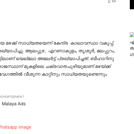
53
എ
തമായ മഴക്ക് സാധ്യതയെന്ന് കേന്ദ്ര കാലാവസ്ഥാ വകുപ്പ്.
ത
്രഖ്യാപിച്ചു. ആലപ്പുഴ, എറണാകുളം, തൃശൂര്‍, മലപ്പുറം,
ഗ
ളിലാണ് യെല്ലോ അലേര്‍ട്ട് പ്രഖ്യാപിച്ചത്. ബീഹാറിനു
ം രാജസ്ഥാന് മുകളിലെ ചക്രവാതചുഴിയുമാണ് മഴയ്ക്ക്
 വേഗത്തില്‍ വീശുന്ന കാറ്റിനും സാധ്യതയുണ്ടെന്നും
ADVERTISEMENT