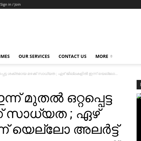
Sign in / Join
MMES
OUR SERVICES
CONTACT US
MORE
പ്പെട്ട ശക്തമായ മഴക്ക് സാധ്യത ; ഏഴ് ജില്ലകളില്‍ ഇന്ന് യെല്ലോ...
് മുതല്‍ ഒറ്റപ്പെട്ട
് സാധ്യത ; ഏഴ്
ന് യെല്ലോ അലര്‍ട്ട്