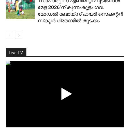
‘സ്പോര്‍ട്ടിസ് എബിലിറ്റി ഫുട്‌ബോള്‍
മേള 2026’ന് കുന്നംകുളം ഗവ.
മോഡല്‍ ബോയ്‌സ് ഹയര്‍ സെക്കന്ററി
സ്‌കൂള്‍ ഗ്രൗണ്ടില്‍ തുടക്കം
Live TV