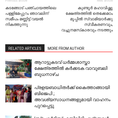
Previous article
Next article
കടങ്ങോട് പഞ്ചായത്തിലെ
കുണ്ടൂര്‍ മഹാവിഷ്ണു
പള്ളിമേപ്പുറം ഞാവലിന്
ക്ഷേത്രത്തില്‍ തെക്കേമഠം
സമീപം മണ്ണിട്ട് വയല്‍
മൂപ്പില്‍ സ്വാമിയാര്‍ക്കു
നികത്തുന്നു
സ്വീകരണവും,
വച്ചുനമസ്‌കാരവും നടത്തും
RELATED ARTICLES
MORE FROM AUTHOR
ആറാട്ടുകടവ് ധര്‍മ്മശാസ്താ
ക്ഷേത്രത്തില്‍ കര്‍ക്കടക വാവുബലി
ബുധനാഴ്ച
പ്രളയബാധിതർക്ക് കൈത്താങ്ങായി
ബിജെപി ;
അവശ്യസാധനങ്ങളുമായി വാഹനം
പുറപ്പെട്ടു