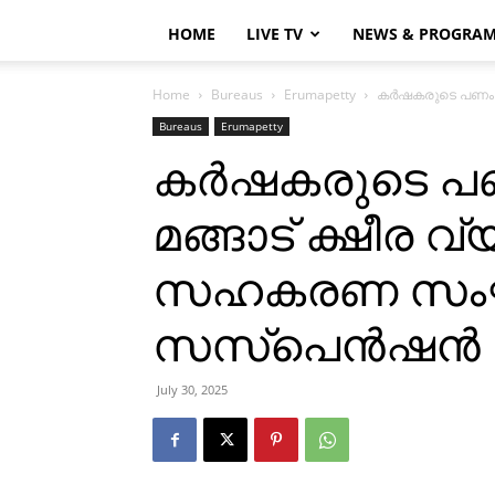
HOME
LIVE TV
NEWS & PROGRA
Home
Bureaus
Erumapetty
കര്‍ഷകരുടെ പണം 
Bureaus
Erumapetty
കര്‍ഷകരുടെ പണ
മങ്ങാട് ക്ഷീര
സഹകരണ സംഘം സ
സസ്പെന്‍ഷന്‍
July 30, 2025