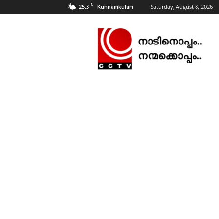
C
25.3
Saturday, August 8, 2026
Kunnamkulam
CCTV
NEWS
|
KUNNAMKULAM