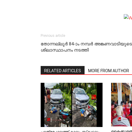
Previous article
തോന്നല്ലൂര്‍ 84-ാം നമ്പര്‍ അങ്കണവാടിയുടെ
ശിലാസ്ഥാപനം നടത്തി
RELATED ARTICLES
MORE FROM AUTHOR
കൈക്കുളങ
പാത്രമംഗലത്ത് കാറും സ്‌കൂട്ടറും