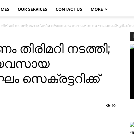
MMES
OUR SERVICES
CONTACT US
MORE
തിരിമറി നടത്തി; മങ്ങാട് ക്ഷീര വ്യവസായ സഹകരണ സംഘം സെക്രട്ടറിക്ക് സ
ം തിരിമറി നടത്തി;
 വ്യവസായ
െക്രട്ടറിക്ക്
90
എ