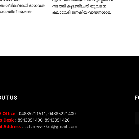
ില്‍ ശ്രീമദ് ദേവീ ഭാഗവത
നടത്തി കുട്ടഞ്ചേരി യുവജന
ഞത്തിന് ആരംഭം
കലാവേദി ജനകീയ വായനശാല
OUT US
F
 Office
: 04885211511, 04885221400
s Desk
: 8943351400, 8943351426
l Address
: cctvnewskkm@gmail.com