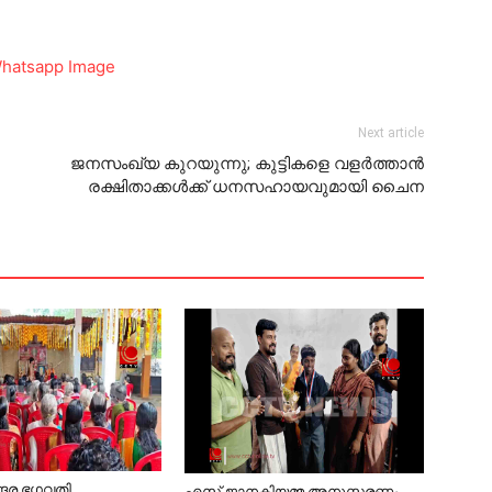
Next article
ജനസംഖ്യ കുറയുന്നു; കുട്ടികളെ വളർത്താൻ
രക്ഷിതാക്കൾക്ക് ധനസഹായവുമായി ചൈന
്ങര ഭഗവതി
എസ്.ജാനകിയമ്മ അനുസ്മരണം