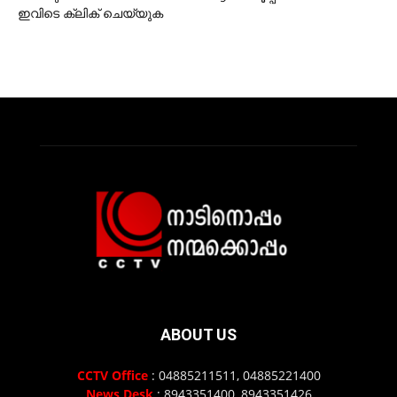
ഇവിടെ ക്ലിക് ചെയ്യുക
ABOUT US
CCTV Office
: 04885211511, 04885221400
News Desk
: 8943351400, 8943351426