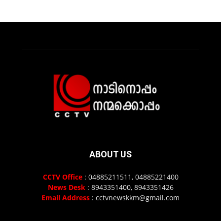
ABOUT US
CCTV Office
: 04885211511, 04885221400
News Desk
: 8943351400, 8943351426
Email Address
: cctvnewskkm@gmail.com