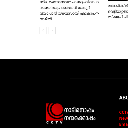
ഭദ്രം മരണാനന്തര ഫണ്ടും വിവാഹ
ജങ്ങള്‍ക്ക്
സമ്മാനവും കൈമാറി വേലൂര്‍
വെട്ടിമാറ്റ
വ്യാപാരി വ്യവസായി ഏകോപന
ബിജെപി പ
സമിതി
AB
CCTV
New
Emai