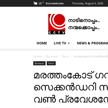
C
25
Thursday, August 6, 2026
Kunnamkulam
CCTV
NEWS
|
KUNNAMKULAM
HOME
LIVE TV
NEWS & PROGRA
Home
Bureaus
Velur
മരത്തംകോട് ഗവണ്‍മെന്റ്
Bureaus
Velur
മരത്തംകോട് ഗവണ
സെക്കന്‍ഡറി സ്
വണ്‍ പ്രവേശന