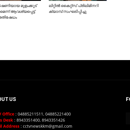
 ഭീഷണിയായ മുളംക്കൂട്
ലിറ്റില്‍ കൈറ്റ്‌സ് പ്രിലിമിനറി
ണമെന്ന് ആവശ്യപ്പെട്ട്
ക്യാമ്പ് സംഘടിപ്പിച്ചു
്രതിഷേധം
OUT US
F
 Office
: 04885211511, 04885221400
s Desk
: 8943351400, 8943351426
l Address
: cctvnewskkm@gmail.com