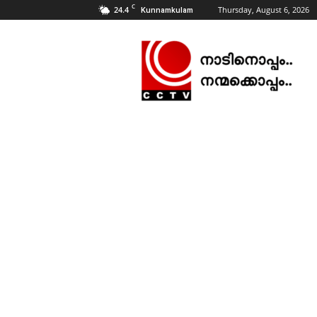
C
24.4
Thursday, August 6, 2026
Kunnamkulam
CCTV
NEWS
|
KUNNAMKULAM