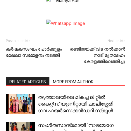
Previous article
Next article
കര്‍ഷകസംഘം പോര്‍ക്കുളം
രഞ്ജിതയ്ക്ക് വിട നൽക്കാൻ
മേഖലാ സമ്മേളനം നടത്തി
നാട്; മൃതദേഹം
കേരളത്തിലെത്തിച്ചു
RELATED ARTICLES
MORE FROM AUTHOR
തൃത്താലയിലെ മികച്ച ലിറ്റില്‍
കൈറ്റ്‌സ് യൂണിറ്റായി ചാലിശ്ശേരി
ഗവ.ഹയര്‍സെക്കന്‍ഡറി സ്‌കൂള്‍
സംഗീതസാന്ദ്രമായി ‘നാദയോഗ