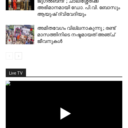
ജുഗല്‍ബന്ദി’ ; ചാലിശ്ശേരിക്ക്
അഭിമാനമായി ഡോ. പി.വി. ബോസും
ആയുഷ് ദ്വിവേദിയും
അമിതവേഗം വില്ലനാകുന്നു ; രണ്ട്
മാസത്തിനിടെ നഷ്ടമായത് അഞ്ച്
ജീവനുകള്‍
Live TV