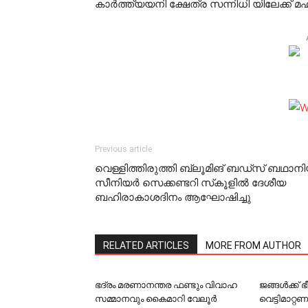
കാര്‍ത്ത്യയനി ക്ഷേത്ര സന്നിധി യിലേക്ക് 
Previous article
വെള്ളിത്തിരുത്തി ബ്ലൂമിങ് ബഡ്‌സ് ബഥാന
സീനിയര്‍ സെക്കണ്ടറി സ്‌കൂളില്‍ ദേശീയ
ബഹിരാകാശദിനം ആഘോഷിച്ചു
RELATED ARTICLES
MORE FROM AUTHOR
ഭദ്രം മരണാനന്തര ഫണ്ടും വിവാഹ
ജങ്ങള്‍ക്ക്
സമ്മാനവും കൈമാറി വേലൂര്‍
വെട്ടിമാറ്റ