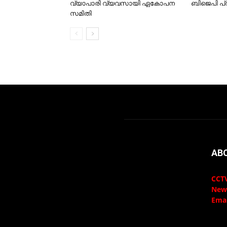
വ്യാപാരി വ്യവസായി ഏകോപന
ബിജെപി പ
സമിതി
AB
CCTV
New
Emai