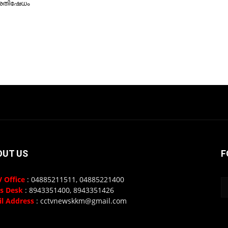
്രതിഷേധം
OUT US
F
 Office
: 04885211511, 04885221400
s Desk
: 8943351400, 8943351426
l Address
: cctvnewskkm@gmail.com