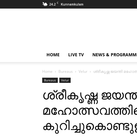
C
24.2
Kunnamkulam
CCTV
NEWS
|
KUNNAMKULAM
HOME
LIVE TV
NEWS & PROGRAMM
Home
Bureaus
Velur
ശ്രീകൃഷ്ണ ജയന്തി മഹോത്
Bureaus
Velur
ശ്രീകൃഷ്ണ ജയന്ത
മഹോത്സവത്തിന
കുറിച്ചുകൊണ്ട