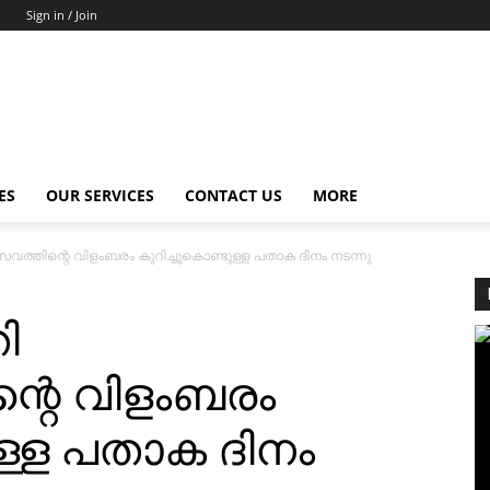
Sign in / Join
ES
OUR SERVICES
CONTACT US
MORE
സവത്തിന്റെ വിളംബരം കുറിച്ചുകൊണ്ടുള്ള പതാക ദിനം നടന്നു
ി
്റെ വിളംബരം
ുള്ള പതാക ദിനം