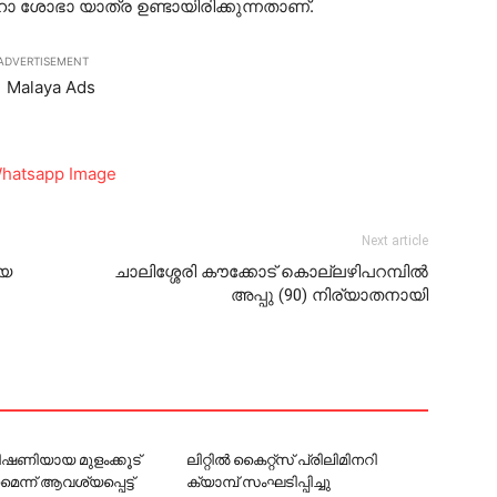
മഹാ ശോഭാ യാത്ര ഉണ്ടായിരിക്കുന്നതാണ്.
ADVERTISEMENT
Next article
ിയ
ചാലിശ്ശേരി കൗക്കോട് കൊല്ലഴിപറമ്പില്‍
അപ്പു (90) നിര്യാതനായി
 ഭീഷണിയായ മുളംക്കൂട്
ലിറ്റില്‍ കൈറ്റ്‌സ് പ്രിലിമിനറി
ണമെന്ന് ആവശ്യപ്പെട്ട്
ക്യാമ്പ് സംഘടിപ്പിച്ചു